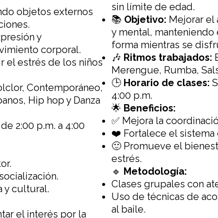
sin límite de edad.
ndo objetos externos
📚
Objetivo:
Mejorar el
ciones.
y mental, manteniendo 
xpresión y
forma mientras se disfru
vimiento corporal.
🎶
Ritmos trabajados:
r el estrés de los niños
Merengue, Rumba, Sals
🕒
Horario de clases:
S
olclor, Contemporáneo,
4:00 p.m.
anos, Hip hop y Danza
🌟
Beneficios:
✅ Mejora la coordinación
de 2:00 p.m. a 4:00
❤️ Fortalece el sistema 
🙂 Promueve el bienest
estrés.
or.
🔹
Metodología:
socialización.
Clases grupales con at
 y cultural.
Uso de técnicas de aco
al baile.
ar el interés por la