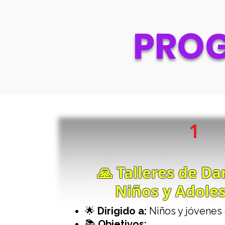
PROG
1
🙏 Talleres de D
Niños y Adole
🌟
Dirigido a:
Niños y jóvenes 
📚
Objetivos: