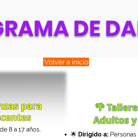
RAMA DE D
Volver a inicio
anzas para
🌴 Taller
scentes
Adultos y
de 8 a 17 años.
🌟
Dirigido a:
Personas 